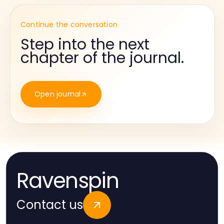
Continue the conversation
Step into the next
chapter of the journal.
Open journal
Ravenspin
Contact us