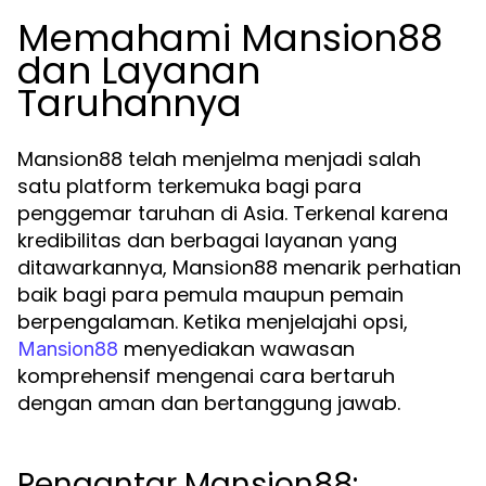
Memahami Mansion88
dan Layanan
Taruhannya
Mansion88 telah menjelma menjadi salah
satu platform terkemuka bagi para
penggemar taruhan di Asia. Terkenal karena
kredibilitas dan berbagai layanan yang
ditawarkannya, Mansion88 menarik perhatian
baik bagi para pemula maupun pemain
berpengalaman. Ketika menjelajahi opsi,
menyediakan wawasan
Mansion88
komprehensif mengenai cara bertaruh
dengan aman dan bertanggung jawab.
Pengantar Mansion88: