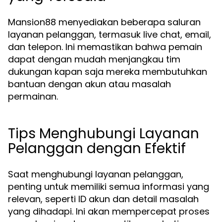
Mansion88 menyediakan beberapa saluran
layanan pelanggan, termasuk live chat, email,
dan telepon. Ini memastikan bahwa pemain
dapat dengan mudah menjangkau tim
dukungan kapan saja mereka membutuhkan
bantuan dengan akun atau masalah
permainan.
Tips Menghubungi Layanan
Pelanggan dengan Efektif
Saat menghubungi layanan pelanggan,
penting untuk memiliki semua informasi yang
relevan, seperti ID akun dan detail masalah
yang dihadapi. Ini akan mempercepat proses