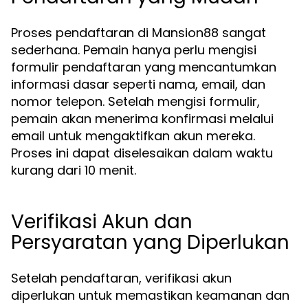
Proses pendaftaran di Mansion88 sangat
sederhana. Pemain hanya perlu mengisi
formulir pendaftaran yang mencantumkan
informasi dasar seperti nama, email, dan
nomor telepon. Setelah mengisi formulir,
pemain akan menerima konfirmasi melalui
email untuk mengaktifkan akun mereka.
Proses ini dapat diselesaikan dalam waktu
kurang dari 10 menit.
Verifikasi Akun dan
Persyaratan yang Diperlukan
Setelah pendaftaran, verifikasi akun
diperlukan untuk memastikan keamanan dan